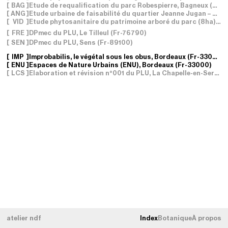
[
BAG
]
Etude de requalification du parc Robespierre
, Bagneux (Fr-92220)
[
ANG
]
Etude urbaine de faisabilité du quartier Jeanne Jugan – Four à chaux
[
VID
]
Etude phytosanitaire du patrimoine arboré du parc (8ha) du Château Pétrus
[
FRE
]
DPmec du PLU
, Le Tilleul (Fr-76790)
[
SEN
]
DPmec du PLU
, Sens (Fr-89100)
[
IMP
]
Improbabilis, le végétal sous les obus
, Bordeaux (Fr-33000)
[
ENU
]
Espaces de Nature Urbains (ENU)
, Bordeaux (Fr-33000)
[
LCS
]
Elaboration et révision n°001 du PLU
, La Chapelle-en-Serval (Fr-60520)
atelier ndf
Index
Botanique
À propos
TRIER PAR
Date du projet
[
×
]