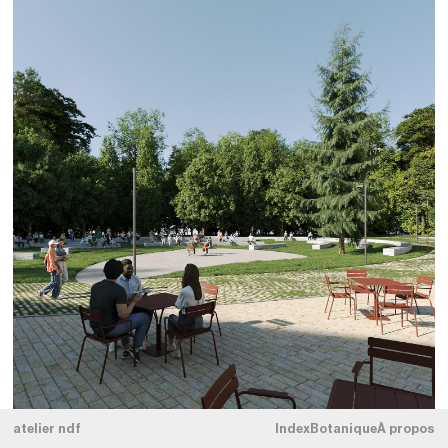
atelier ndf
Index
Botanique
À propos