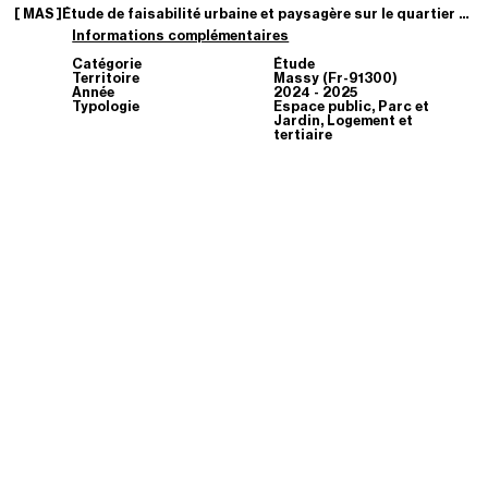
[
MAS
]
Étude de faisabilité urbaine et paysagère sur le quartier de Bièvre – Poterne
Informations complémentaires
Catégorie
Étude
Territoire
Massy (Fr-91300)
Année
2024 - 2025
Typologie
Espace public, Parc et
Jardin, Logement et
tertiaire