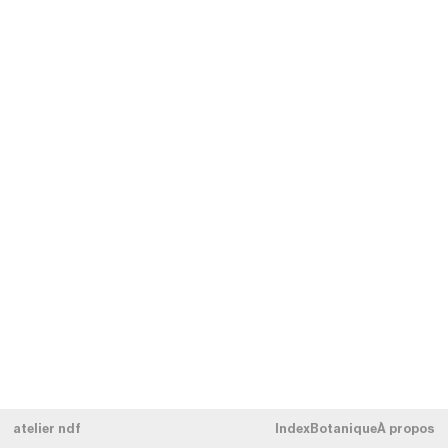
atelier ndf
Index
Botanique
À propos