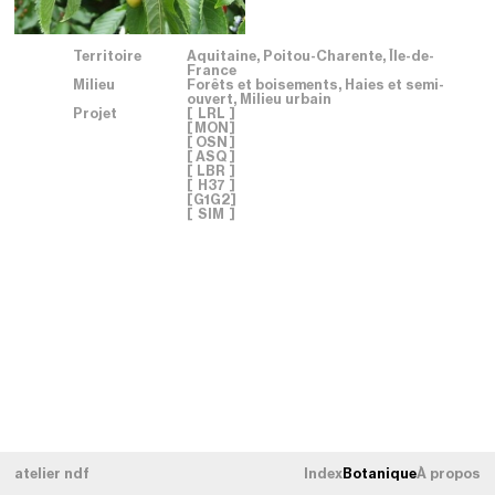
Territoire
Aquitaine, Poitou-Charente, Île-de-
France
Milieu
Forêts et boisements, Haies et semi-
ouvert, Milieu urbain
Projet
[
LRL
]
[
MON
]
[
OSN
]
[
ASQ
]
[
LBR
]
[
H37
]
[
G1G2
]
[
SIM
]
atelier ndf
Index
Botanique
À propos
TERRITOIRE
Tous les territoires
[
×
]