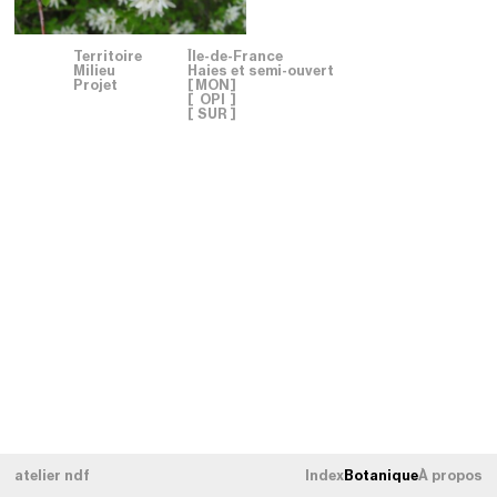
Territoire
Île-de-France
Milieu
Haies et semi-ouvert
Projet
[
MON
]
[
OPI
]
[
SUR
]
atelier ndf
Index
Botanique
À propos
TERRITOIRE
Tous les territoires
[
×
]