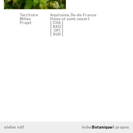
Territoire
Aquitaine, Île-de-France
Milieu
Haies et semi-ouvert
Projet
[
CHA
]
[
ASQ
]
[
OPI
]
[
SUR
]
atelier ndf
Index
Botanique
À propos
TERRITOIRE
Tous les territoires
[
×
]